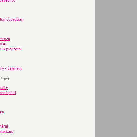
ostredí vo
e francouzském
výrazů
ovou
tu k propozici
ity v tištěném
ábová
ality
zerci před
ika
mární
ikalizaci