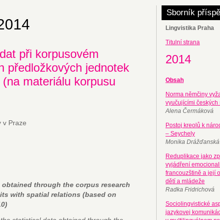
Sborník přísp
 2014
Lingvistika Praha
Titulní strana
 dat při korpusovém
2014
h předložkových jednotek
(na materiálu korpusu
Obsah
Norma němčiny vyž
vyučujícími českých 
Alena Čermáková
y v Praze
Postoj kreolů k nár
– Seychely
Monika Drážďanská
Reduplikace jako z
vyjádření emocional
francouzštině a její 
dětí a mládeže
ta obtained through the corpus research
Radka Fridrichová
its with spatial relations (based on
0)
Sociolingvistické as
jazykovej komuniká