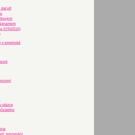
 dat při
mu
ožkových
 významem
usu SYN2010)
a
y v empirické
eorii
dnocení
h
v otázce
ročeského
tina
cii: porovnání