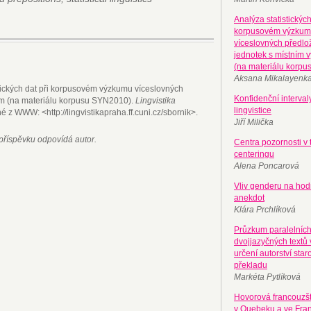
Analýza statistických
korpusovém výzku
víceslovných předl
jednotek s místním
(na materiálu korp
Aksana Mikalayenk
tických dat při korpusovém výzkumu víceslovných
Konfidenční interval
m (na materiálu korpusu SYN2010).
Lingvistika
lingvistice
né z WWW: <http://lingvistikapraha.ff.cuni.cz/
sbornik>.
Jiří Milička
příspěvku odpovídá autor.
Centra pozornosti v t
centeringu
Alena Poncarová
Vliv genderu na ho
anekdot
Klára Prchlíková
Průzkum paralelníc
dvojjazyčných textů 
určení autorství sta
překladu
Markéta Pytlíková
Hovorová francouzš
v Quebeku a ve Fran