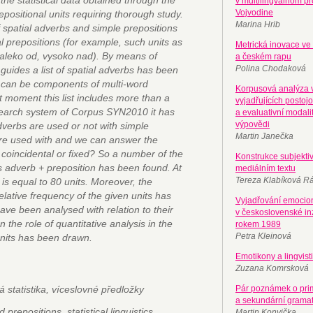
 the statistical data obtained through the
v multilingválnom pr
Vojvodine
positional units requiring thorough study.
Marina Hrib
f spatial adverbs and simple prepositions
l prepositions (for example, such units as
Metrická inovace v
edaleko od, vysoko nad). By means of
a českém rapu
Polina Chodaková
uides a list of spatial adverbs has been
 can be components of multi-word
Korpusová analýza 
nt moment this list includes more than a
vyjadřujících postoj
search system of Corpus SYN2010 it has
a evaluativní modali
výpovědi
dverbs are used or not with simple
Martin Janečka
are used with and we can answer the
coincidental or fixed? So a number of the
Konstrukce subjektiv
its adverb + preposition has been found. At
mediálním textu
Tereza Klabíková R
s equal to 80 units. Moreover, the
lative frequency of the given units has
Vyjadřování emocion
ave been analysed with relation to their
v československé in
n the role of quantitative analysis in the
rokem 1989
Petra Kleinová
units has been drawn.
Emotikony a lingvist
Zuzana Komrsková
á statistika, víceslovné předložky
Pár poznámek o pri
a sekundární gramat
prepositions, statistical linguistics
Martin Konvička