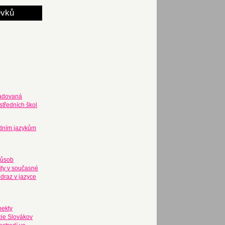
ěvků
adovaná
středních škol
odním jazykům
působ
ity v současné
odraz v jazyce
pekty
cie Slovákov