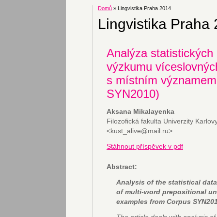
Domů
» Lingvistika Praha 2014
Lingvistika Praha
Analýza statistických
výzkumu víceslovnýc
s místním významem 
SYN2010)
Aksana Mikalayenka
Filozofická fakulta Univerzity Karlov
<kust_alive@mail.ru>
Stáhnout příspěvek v pdf
Abstract:
Analysis of the statistical da
of multi-word prepositional un
examples from Corpus SYN201