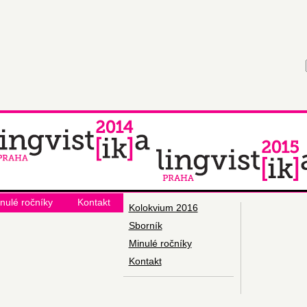
nulé ročníky
Kontakt
Ko­lokvi­um 2016
Sbor­ník
Mi­nu­lé roč­ní­ky
Kon­takt