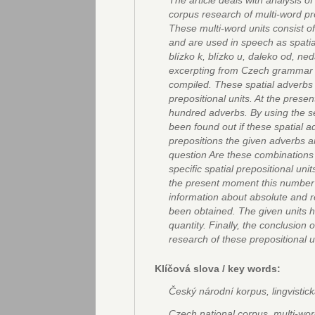
The article deals with analysis of
corpus research of multi-word pre
These multi-word units consist o
and are used in speech as spatia
blízko k, blízko u, daleko od, n
excerpting from Czech grammar g
compiled. These spatial adverbs
prepositional units. At the prese
hundred adverbs. By using the 
been found out if these spatial a
prepositions the given adverbs 
question Are these combinations 
specific spatial prepositional un
the present moment this number i
information about absolute and re
been obtained. The given units h
quantity. Finally, the conclusion o
research of these prepositional 
Klíčová slova / key words:
Český národní korpus, lingvistick
Czech national corpus, multi-word 