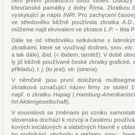
ne­ní je­vem po­sled­ních dvou sto­le­tí. Dů­ka­zy 
křes­ťan­ské pa­mát­ky z do­by Ří­ma. Zkrat­kou 
vy­sky­tu­jí­cí je ná­pis
INRI
. Pro za­chy­ce­ní ča­so­
ve stře­do­vě­ku běž­ně po­u­ží­va­la zkrat­ka
A.D.
mů­že­me na­jít ekvi­va­lent ve zkrat­ce
L.P.
– lé­ta P
Dá­le se od stře­do­vě­ku se­tká­vá­me s la­tin­ský­m
zkrat­ka­mi, kte­ré se vy­u­ží­va­jí dodnes, srov.
etc.
a tak dá­le),
ibid.
(= ibi­dem, tam­též). V do­bě ob­ro
ly již běž­ně po­u­ží­va­né čes­ké zkrat­ky gra­fic­ké,
pří­kla­du),
t. j.
(to jest),
str.
(stra­na).
V něm­či­ně jsou prv­ní do­lo­že­ná mul­ti­seg­men
zkrat­ko­vá ozna­ču­jí­cí ná­zev fir­my ze sto­le­tí
např. o zkrat­ku
Ha­pag
(
Ham­burg-Ame­ri­ka­nisc
hrt Ak­ti­en­ge­sell­schaft
).
V sou­vis­los­ti se změ­na­mi po vzni­ku sa­mo­stat
slo­ven­ska do­chá­zí k roz­vo­ji a čas­té­mu po­u­ží­vá
ko­vých ini­ci­á­lo­vých a sla­bič­ných hlav­ně v ob­las
ho pod­ni­ká­ní, ob­cho­du a re­kla­my, srov.:
Ja­wa