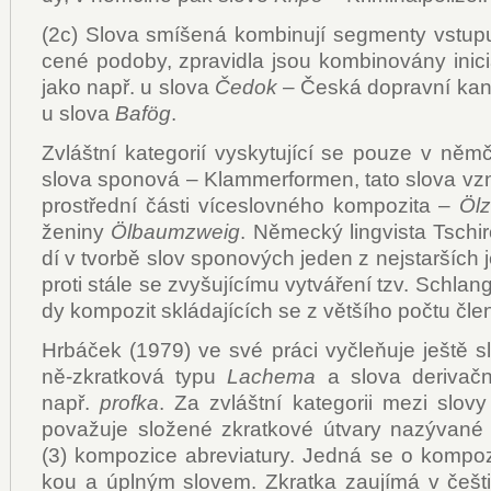
(2c) Slo­va smí­še­ná kom­bi­nu­jí seg­men­ty vstu­pu
ce­né po­do­by, zpra­vi­dla jsou kom­bi­no­vá­ny ini­ci­
ja­ko např. u slo­va
Če­dok
– Čes­ká do­prav­ní kan­
u slo­va
Bafög
.
Zvlášt­ní ka­te­go­rií vy­sky­tu­jí­cí se pou­ze v něm­
slo­va spo­no­vá – Kla­m­mer­for­men, ta­to slo­va vzni­
pro­střed­ní čás­ti ví­ce­slov­né­ho kom­po­zi­ta –
Öl
že­ni­ny
Ölbaum­zweig
. Ně­mec­ký lin­gvis­ta Tschi
dí v tvor­bě slov spo­no­vých je­den z nej­star­ších 
pro­ti stá­le se zvy­šu­jí­cí­mu vy­tvá­ře­ní tzv. Schlan
dy kom­po­zit sklá­da­jí­cích se z vět­ší­ho po­čtu čle­
Hr­bá­ček (1979) ve své prá­ci vy­čleňuje ješ­tě slo
ně-zkrat­ko­vá ty­pu
La­che­ma
a slo­va de­ri­vač­
např.
pro­f­ka
. Za zvlášt­ní ka­te­go­rii me­zi slo­vy
po­va­žu­je slo­že­né zkrat­ko­vé útva­ry na­zý­va­né
(3) kom­po­zi­ce abre­vi­a­tu­ry. Jed­ná se o kom­po­
kou a úpl­ným slo­vem. Zkrat­ka za­u­jí­má v češ­ti­