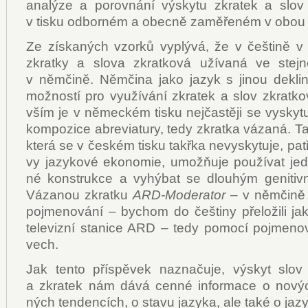
ana­lý­ze a po­rov­ná­ní výsky­tu zkra­tek a slov
v tis­ku od­bor­ném a obec­ně za­mě­ře­ném v obou j
Ze zís­ka­ných vzor­ků vy­plý­vá, že v češ­ti­ně v
zkrat­ky a slo­va zkrat­ko­vá uží­va­ná ve stej­n
v něm­či­ně. Něm­či­na ja­ko ja­zyk s ji­nou de­kli­
mož­nos­tí pro vy­u­ží­vá­ní zkra­tek a slov zkrat­ko
vším je v ně­mec­kém tis­ku nej­čas­tě­ji se vy­sky­tu­jí
kom­po­zi­ce abre­vi­a­tu­ry, te­dy zkrat­ka vá­za­ná. Ta­
kte­rá se v čes­kém tis­ku takřka ne­vy­sky­tu­je, pat­ř
vy ja­zy­ko­vé eko­no­mie, umožňuje po­u­ží­vat jed­
né kon­struk­ce a vy­hý­bat se dlou­hým ge­ni­tiv
Vá­za­nou zkrat­ku
ARD-Mo­de­ra­tor
– v něm­či­ně 
po­jme­no­vá­ní – bychom do češ­ti­ny pře­lo­ži­li ja­
te­le­viz­ní sta­ni­ce ARD – te­dy po­mo­cí po­jme­no
vech.
Jak ten­to pří­spě­vek na­zna­ču­je, výskyt slov 
a zkra­tek nám dá­vá cen­né in­for­ma­ce o no­výc
ných ten­den­cích, o sta­vu ja­zy­ka, ale ta­ké o ja­z