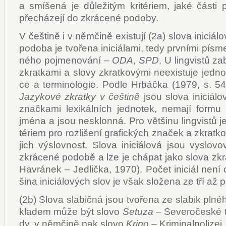
a smí­še­ná je dů­le­ži­tým kri­té­ri­em, ja­ké čás­ti 
pře­chá­ze­jí do zkrá­ce­né po­do­by.
V češ­ti­ně i v něm­či­ně exis­tu­jí (2a) slo­va ini­ci­á­l
po­do­ba je tvo­ře­na ini­ci­á­la­mi, te­dy prv­ní­mi pís­m
né­ho po­jme­no­vá­ní –
ODA
,
SPD
. U lin­gvis­tů za­
zkrat­ka­mi a slo­vy zkrat­ko­vý­mi ne­e­xis­tu­je jed­not­
ce a ter­mi­no­lo­gie. Pod­le Hr­báč­ka (1979, s. 54)
Ja­zy­ko­vé zkrat­ky v češ­ti­ně
jsou slo­va ini­ci­á­lo­
znač­ka­mi le­xi­kál­ních jed­no­tek, ne­ma­jí for­mu
jmé­na a jsou ne­sklon­ná. Pro vět­ši­nu lin­gvis­tů j
té­ri­em pro roz­li­še­ní gra­fic­kých zna­ček a zkrat­k
jich vý­slov­nost. Slo­va ini­ci­á­lo­vá jsou vy­slo­
zkrá­ce­né po­do­bě a lze je chá­pat ja­ko slo­va zkr
Ha­vrá­nek – Jed­lič­ka, 1970). Po­čet ini­ci­ál ne­n
ši­na ini­ci­á­lo­vých slov je však slo­že­na ze tří až pě­t
(2b) Slo­va sla­bič­ná jsou tvo­ře­na ze sla­bik pl­né­
kla­dem mů­že být slo­vo
Se­tuza
– Se­ve­ro­čes­ké 
dy, v něm­či­ně pak slo­vo
Kri­po
– Kri­mi­nal­po­li­zei.