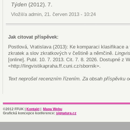
Týden
(2012). 7.
Vložil/a admin, 21. červen 2013 - 10:24
Jak citovat příspěvek:
Postlová, Vratislava (2013): Ke komparaci klasifikace a
zkratek a slov zkratkových v češtině a němčině.
Lingvi
[online]. Publ. 10. 7. 2013. Cit. 7. 8. 2026. Dostupné 
<http://lingvistikapraha.ff.cuni.cz/
sbornik>.
Text neprošel recenzním řízením. Za obsah příspěvku o
©2012 FFUK |
Kon­takt
|
Ma­pa Webu
Gra­fic­ká kon­cep­ce kon­fe­ren­ce:
sig­na­tu­ra.cz