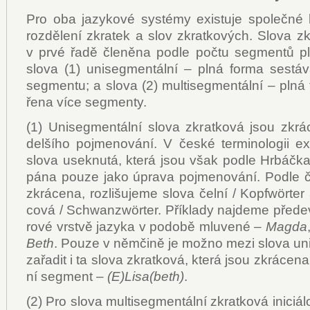
Pro oba ja­zy­ko­vé sys­témy exis­tu­je spo­leč­né kr
roz­dě­le­ní zkra­tek a slov zkrat­ko­vých. Slo­va zk
v pr­vé řa­dě čle­ně­na pod­le po­čtu seg­men­tů p
slo­va (1) uni­seg­men­tál­ní – pl­ná for­ma se­stá­
seg­men­tu; a slo­va (2) mul­ti­seg­men­tál­ní – pl­ná
ře­na ví­ce seg­men­ty.
(1) Uni­seg­men­tál­ní slo­va zkrat­ko­vá jsou zkrá­c
del­ší­ho po­jme­no­vá­ní. V čes­ké ter­mi­no­lo­gii exi
slo­va usek­nu­tá, kte­rá jsou však pod­le Hr­báč­
pá­na pou­ze ja­ko úpra­va po­jme­no­vá­ní. Pod­le čá
zkrá­ce­na, roz­li­šu­je­me slo­va čel­ní / Ko­p­fwörte
co­vá / Schwan­zwörter. Pří­kla­dy na­jde­me pře­de
ro­vé vrst­vě ja­zy­ka v po­do­bě mlu­ve­né –
Mag­da
Be­th
. Pou­ze v něm­či­ně je mož­no me­zi slo­va uni
za­řa­dit i ta slo­va zkrat­ko­vá, kte­rá jsou zkrá­ce­n
ní seg­ment –
(E)Li­sa(be­th)
.
(2) Pro slo­va mul­ti­seg­men­tál­ní zkrat­ko­vá ini­ci­á­l