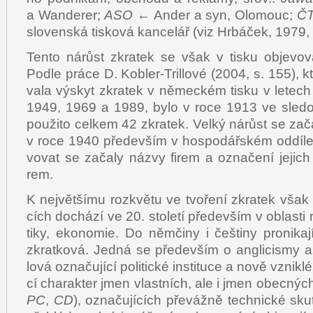
a Wan­de­rer;
ASO
←
An­der a syn, Olo­mouc;
Č
slo­ven­ská tis­ko­vá kan­ce­lář (viz Hr­bá­ček, 1979,
Ten­to ná­růst zkra­tek se však v tis­ku ob­je­vo­v
Pod­le prá­ce D. Kob­ler-Trillo­vé (2004, s. 155), kt
va­la výskyt zkra­tek v ně­mec­kém tis­ku v le­te
1949, 1969 a 1989, by­lo v ro­ce 1913 ve sle­do­
po­u­ži­to cel­kem 42 zkra­tek. Vel­ký ná­růst se za­ča
v ro­ce 1940 pře­de­vším v hos­po­dář­ském od­dí­le 
vo­vat se za­ča­ly ná­zvy fi­rem a ozna­če­ní je­jich
rem.
K nej­vět­ší­mu roz­kvě­tu ve tvo­ře­ní zkra­tek však
cích do­chá­zí ve 20. sto­le­tí pře­de­vším v ob­las­ti r
ti­ky, eko­no­mie. Do něm­či­ny i češ­ti­ny pro­ni­ka­jí
zkrat­ko­vá. Jed­ná se pře­de­vším o an­g­li­cismy a s
lo­vá ozna­ču­jí­cí po­li­tic­ké in­sti­tu­ce a no­vě vznik­l
cí cha­rak­ter jmen vlast­ních, ale i jmen obec­nýc
PC
,
CD
), ozna­ču­jí­cích pře­váž­ně tech­nic­ké sku­