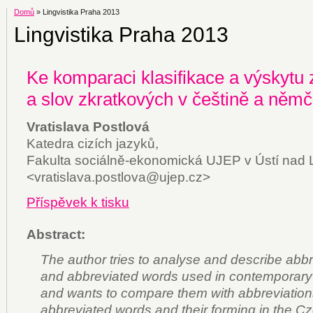
Domů
» Lingvistika Praha 2013
Lingvistika Praha 2013
Ke komparaci klasifikace a výskytu 
a slov zkratkových v češtině a němč
Vratislava Postlová
Katedra cizích jazyků,
Fakulta sociálně-ekonomická UJEP v Ústí nad
<vratislava.postlova@ujep.cz>
Příspěvek k tisku
Abstract:
The author tries to analyse and describe abbr
and abbreviated words used in contemporary
and wants to compare them with abbreviatio
abbreviated words and their forming in the C