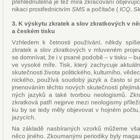
pře­hléd­nu­tel­ná je též mí­ra zkra­co­vá­ní ob­je­vu­j
ni­ka­ci pro­střed­nic­tvím
SMS
a po­čí­ta­če (
ICQ
,
Sk
3. K výskytu zkratek a slov zkratkových v 
a českém tisku
Vzhle­dem k čet­nos­ti po­u­ží­vá­ní, ně­kdy spí­še
zkra­tek a slov zkrat­ko­vých v mlu­ve­ném pro­je
se do­mní­vat, že i v psa­né po­do­bě – v tis­ku – bu
ve vy­so­ké mí­ře. Tisk, kte­rý za­chy­cu­je ak­tu­ál­
sku­teč­nos­ti ži­vo­ta po­li­tic­ké­ho, kul­tur­ní­ho, vě­d
nic­ké­ho, po­u­ží­vá sou­do­bý ja­zyk a čas­to si 
jme­no­vá­ním těch­to no­vých sku­teč­nos­tí pře­jí­má
ných ja­zy­ků a ta­ké tvor­bou ne­o­lo­gis­mů. Zkr
zkrat­ko­vá pat­ří nej­pr­ve me­zi ne­o­lo­gismy pří­le­ži
ku by se te­dy mě­ly ob­je­vo­vat v hoj­ném po­čt
ja­zy­cích.
Na zá­kla­dě na­sbí­ra­ných vzor­ků mů­že­me však
ně­co ji­né­ho. Zkou­ma­ný­mi pe­ri­o­di­ky by­ly ma­ga