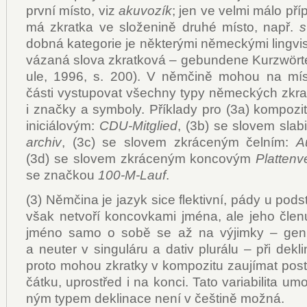
prv­ní mís­to, viz
aku­vo­zík
; jen ve vel­mi má­lo pří­p
má zkrat­ka ve slo­že­ni­ně dru­hé mís­to, např.
s
dob­ná ka­te­go­rie je ně­kte­rý­mi ně­mec­ký­mi lin­gvi
vá­za­ná slo­va zkrat­ko­vá – ge­bun­de­ne Kur­zwört
u­le, 1996, s. 200). V něm­či­ně mo­hou na mís­
čás­ti vy­stu­po­vat všech­ny ty­py ně­mec­kých zkra
i znač­ky a sym­bo­ly. Pří­kla­dy pro (3a) kom­po­zi
ini­ci­á­lo­vým:
CDU-Mit­g­lied
, (3b) se slo­vem sla­
ar­chiv
, (3c) se slo­vem zkrá­ce­ným čel­ním:
Au
(3d) se slo­vem zkrá­ce­ným kon­co­vým
Plat­te­n­
se znač­kou
100-M-Lauf
.
(3) Něm­či­na je ja­zyk si­ce flek­tiv­ní, pá­dy u pod
však ne­tvo­ří kon­cov­ka­mi jmé­na, ale je­ho čle­n
jmé­no sa­mo o so­bě se až na vý­jim­ky – ge­ni­t
a ne­u­ter v sin­gu­lá­ru a da­tiv plu­rá­lu – při de­kli
pro­to mo­hou zkrat­ky v kom­po­zi­tu za­u­jí­mat po­s
čát­ku, upro­střed i na kon­ci. Ta­to va­ri­a­bi­li­ta um
ným ty­pem de­kli­na­ce ne­ní v češ­ti­ně mož­ná.