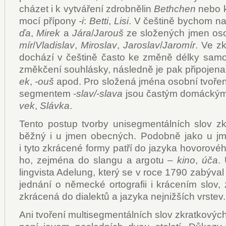
chá­zet i k vy­tvá­ře­ní zdrob­ně­lin
Be­th­chen
ne­bo k 
mo­cí pří­po­ny
-i
:
Bet­ti
,
Li­si
. V češ­ti­ně bychom na
ďa
,
Mi­rek
a
Já­ra
/
Ja­rouš
ze slo­že­ných jmen os
mír
/
Vla­di­slav
,
Mi­roslav
,
Ja­ro­slav
/
Ja­ro­mír
. Ve zk
do­chá­zí v češ­ti­ně čas­to ke změ­ně dél­ky sa­m
změk­če­ní sou­hlás­ky, ná­sled­ně je pak při­po­je­na
ek
,
-ouš
apod. Pro slo­že­ná jmé­na osob­ní tvo­ře
seg­men­tem -
slav/-sla­va
jsou čas­tým do­mác­ký
vek
,
Sláv­ka
.
Ten­to po­stup tvor­by uni­seg­men­tál­ních slov zk
běž­ný i u jmen obec­ných. Po­dob­ně ja­ko u jm
i ty­to zkrá­ce­né for­my pat­ří do ja­zy­ka ho­vo­ro­vé
ho, zejmé­na do slan­gu a ar­go­tu –
ki­no
,
úča
.
lin­gvis­ta Ade­lung, kte­rý se v ro­ce 1790 za­bý­v
jed­ná­ní o ně­mec­ké or­to­gra­fii i krá­ce­ním slov, z
zkrá­ce­ná do di­a­lek­tů a ja­zy­ka nej­niž­ších vrs­tev.
Ani tvo­ře­ní mul­ti­seg­men­tál­ních slov zkrat­ko­vých 