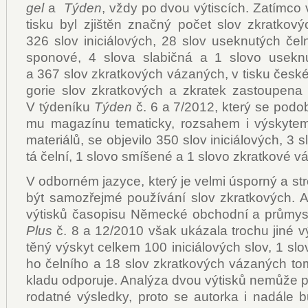
gel
a
Tý­den
, vždy po dvou vý­tis­cích. Za­tím­c
tis­ku byl zjiš­těn znač­ný po­čet slov zkrat­ko­
326 slov ini­ci­á­lo­vých, 28 slov usek­nu­tých čel­
spo­no­vé, 4 slo­va sla­bič­ná a 1 slo­vo usek­nu
a 367 slov zkrat­ko­vých vá­za­ných, v tis­ku čes­ké
go­rie slov zkrat­ko­vých a zkra­tek za­stou­pe­na 
V tý­de­ní­ku
Tý­den
č. 6 a 7/2012, kte­rý se po­do
mu ma­ga­zí­nu te­ma­tic­ky, roz­sa­hem i výsky­te
ma­te­ri­á­lů, se ob­je­vi­lo 350 slov ini­ci­á­lo­vých, 3
tá čel­ní, 1 slo­vo smí­še­né a 1 slo­vo zkrat­ko­vé vá
V od­bor­ném ja­zy­ce, kte­rý je vel­mi úspor­ný a st
být sa­mo­zřej­mé po­u­ží­vá­ní slov zkrat­ko­vých. 
vý­tis­ků ča­so­pi­su Ně­mec­ké ob­chod­ní a prů­mys­
Plus
č. 8 a 12/2010 však uká­za­la tro­chu ji­né vý­
tě­ný výskyt cel­kem 100 ini­ci­á­lo­vých slov, 1 slo
ho čel­ní­ho a 18 slov zkrat­ko­vých vá­za­ných to­
kla­du od­po­ru­je. Ana­lý­za dvou vý­tis­ků ne­mů­že
ro­dat­né vý­sled­ky, pro­to se au­tor­ka i na­dá­le 