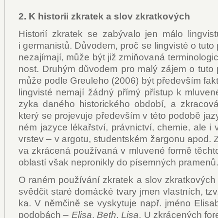
2. K his­to­rii zkra­tek a slov zkrat­ko­vých
His­to­rií zkra­tek se za­bý­va­lo jen má­lo lin­gvis­
i ger­ma­nis­tů. Dů­vo­dem, proč se lin­gvis­té o tu­to 
ne­za­jí­ma­jí, mů­že být již zmiňova­ná ter­mi­no­lo­gi
nost. Dru­hým dů­vo­dem pro ma­lý zá­jem o tu­to pr
mů­že pod­le Gre­u­le­ho (2006) být pře­de­vším fakt, ž
lin­gvis­té ne­ma­jí žád­ný pří­mý pří­stup k mlu­ve­
zy­ka da­né­ho his­to­ric­ké­ho ob­do­bí, a zkra­co­v
kte­rý se pro­je­vu­je pře­de­vším v té­to po­do­bě ja­z
ném ja­zy­ce lé­kař­ství, práv­nic­tví, che­mie, ale i v
vrs­tev – v ar­go­tu, stu­dent­ském žar­go­nu apod. Z
va zkrá­ce­ná po­u­ží­va­ná v mlu­ve­né for­mě těch­t
ob­las­tí však ne­pro­nik­ly do pí­sem­ných pra­me­nů
O ra­ném po­u­ží­vá­ní zkra­tek a slov zkrat­ko­vý
svěd­čit sta­ré do­mác­ké tva­ry jmen vlast­ních, tzv. h
ka. V něm­či­ně se vy­sky­tu­je např. jmé­no Eli­sa­b
po­do­bách –
Eli­sa
,
Be­th
,
Li­sa
. U zkrá­ce­ných fo