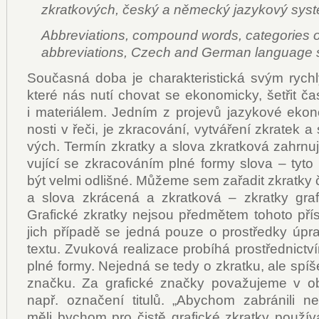
zkratkových, český a německý jazykový sys
Abbreviations, compound words, categories o
abbreviations, Czech and German language
Sou­čas­ná do­ba je cha­rak­te­ris­tic­ká svým ryc
kte­ré nás nu­tí cho­vat se eko­no­mic­ky, še­t­řit č
i ma­te­ri­á­lem. Jed­ním z pro­je­vů ja­zy­ko­vé eko
nos­ti v ře­či, je zkra­co­vá­ní, vy­tvá­ře­ní zkra­tek 
vých. Ter­mín zkrat­ky a slo­va zkrat­ko­vá za­hr­nu­j
vu­jí­cí se zkra­co­vá­ním pl­né for­my slo­va – ty­
být vel­mi od­liš­né. Mů­že­me sem za­řa­dit zkrat­ky či
a slo­va zkrá­ce­ná a zkrat­ko­vá – zkrat­ky gra­fic
Gra­fic­ké zkrat­ky nejsou před­mě­tem to­ho­to pří­
jich pří­pa­dě se jed­ná pou­ze o pro­střed­ky úpra­v
tex­tu. Zvu­ko­vá re­a­li­za­ce pro­bí­há pro­střed­nic­t
pl­né for­my. Ne­jed­ná se te­dy o zkrat­ku, ale spí­š
znač­ku. Za gra­fic­ké znač­ky po­va­žu­je­me v o
např. ozna­če­ní ti­tu­lů. „Abychom za­brá­ni­li ne­d
mě­li bychom pro čis­tě gra­fic­ké zkrat­ky po­u­ží­