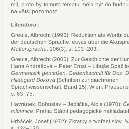
mii, pro­to by to­mu­to té­ma­tu mě­la být do bu­dou
na vět­ší po­zor­nost.
Literatura
:
Greule, Albrecht (1996): Reduktion als Wortbil
der deutschen Sprache: etwas über die Aküspra
Muttersprache
, 106(3), s. 103–203.
Greule, Albrecht (2006): Zur Geschichte der Kurz
Hana Andrášová – Peter Ernst – Libuše Spáčilov
Germanistik genießen. Gedenkschrift für Doz. Dr.
Hildegard Boková
[Schriften zur diachronen
Sprachwissenschaft, Band 15]. Wien: Praesens
s. 63–75.
Havránek, Bohuslav – Jedlička, Alois (1970):
Č
mluvnice
. Praha: Státní pedagogické nakladatel
Hrbáček, Josef (1972): Zkratky a tvoření slov.
N
s. 124–130.