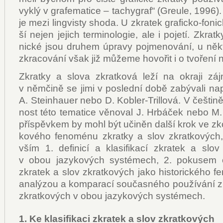
vyk­lý v gra­fe­ma­ti­ce – ta­chy­graf“ (Gre­u­le, 1996)
je me­zi lin­gvis­ty sho­da. U zkra­tek gra­fic­ko-fo­nic
ší nejen je­jich ter­mi­no­lo­gie, ale i po­je­tí. Zkrat­k
nic­ké jsou dru­hem úpra­vy po­jme­no­vá­ní, u ně­k
zkra­co­vá­ní však již mů­že­me ho­vo­řit i o tvo­ře­ní
Zkrat­ky a slo­va zkrat­ko­vá le­ží na okra­ji zájm
v něm­či­ně se ji­mi v po­sled­ní do­bě za­bý­va­li nap
A. Steinhauer ne­bo D. Kob­ler-Trillo­vá. V češ­ti­ně
nost té­to te­ma­ti­ce vě­no­val J. Hr­bá­ček ne­bo M
pří­spěv­kem by mohl být uči­něn dal­ší krok ve zko
ko­vé­ho fe­no­mé­nu zkrat­ky a slov zkrat­ko­vých
vším 1. de­fi­ni­cí a kla­si­fi­ka­cí zkra­tek a slov
v obou ja­zy­ko­vých sys­té­mech, 2. po­ku­sem o
zkra­tek a slov zkrat­ko­vých ja­ko his­to­ric­ké­ho f
ana­lý­zou a kom­pa­ra­cí sou­čas­né­ho po­u­ží­vá­ní 
zkrat­ko­vých v obou ja­zy­ko­vých sys­té­mech.
1. Ke kla­si­fi­ka­ci zkra­tek a slov zkrat­ko­vých