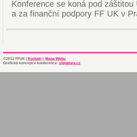
Konference se koná pod záštito
a za finanční podpory FF UK v Pr
©2012 FFUK |
Kontakt
|
Mapa Webu
Grafická koncepce konference:
signatura.cz