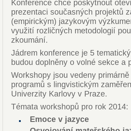
Konference chce poskytnout otevř
prezentaci současných projektů z
(empirickým) jazykovým výzkume
využití rozličných metodologií pou
zkoumání.
Jádrem konference je 5 tematick
budou doplněny o volné sekce a p
Workshopy jsou vedeny primárně 
programů s lingvistickým zaměření
Univerzity Karlovy v Praze.
Témata workshopů pro rok 2014:
Emoce v jazyce
Osvojování mateřského ja