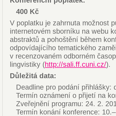
Konferenční poplatek:
400 Kč
V poplatku je zahrnuta možnost pu
internetovém sborníku na webu k
abstraktů a pohoštění během konf
odpovídajícího tematického zaměř
v recenzovaném odborném časopi
lingvistiky (
http://sali.ff.cuni.cz/
).
Důležitá data:
Deadline pro podání přihlášky: d
Termín oznámení o přijetí na kon
Zveřejnění programu: 24. 2. 20
Termín konání konference: 10.–