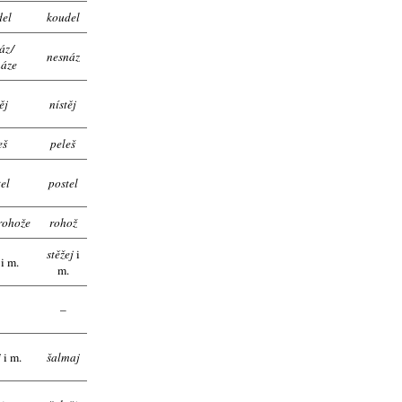
del
koudel
áz
/
nesnáz
náze
ěj
nístěj
eš
peleš
el
postel
rohože
rohož
stěžej
i
j
i m.
m.
–
j
i m.
šalmaj