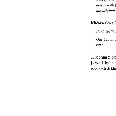
nouns with
the original
Klíčová slova 
stará češtin
Old Czech, 
type
1.
Jed­ním z pro­j
je vznik hyb­rid­
ro­do­vých de­kli­