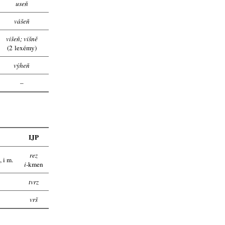
useň
vášeň
višeň; višně
(2 lexémy)
výheň
–
Č
IJP
rez
n
, i m.
i-
kmen
tvrz
vrš