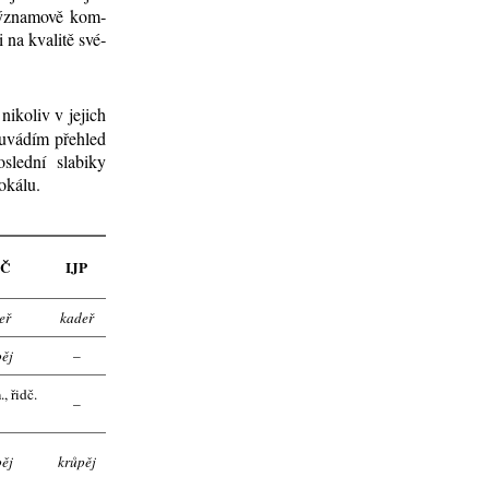
 vý­zna­mo­vě kom­
i na kva­li­tě své­
i­ko­liv v je­jich
e uvá­dím pře­hled
sled­ní sla­bi­ky
­ká­lu.
JČ
IJP
eř
kadeř
pěj
–
., řidč.
–
pěj
krůpěj