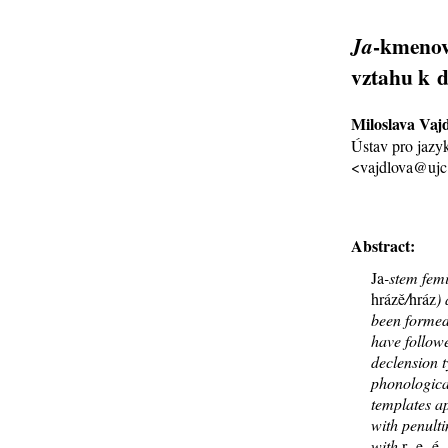
-kmeno
Ja
vztahu k 
Miloslava Vaj
Ústav pro jazy
<vajdlova@ujc
Abstract:
Ja
-stem
femi
hrázě
/
hráz
)
been formed
have follow
declension t
phonological
templates a
with penulti
with
r
,
e
,
é
,