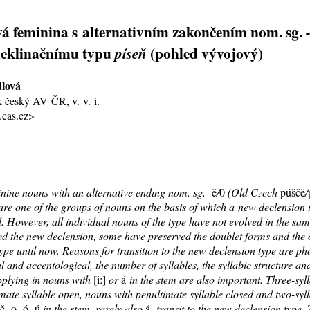
vá
feminina s alternativním zakončením nom. sg.
deklinačnímu typu
(pohled vývojový)
píseň
dlová
k český AV ČR, v. v. i.
.cas.cz>
nine nouns with an alternative ending nom. sg.
-ě
/
0
(Old Czech
púščě
/
 are one of the groups of nouns on the basis of which a new declension
. However, all individual nouns of the type have not evolved in the sa
ed the new declension, some have preserved the doublet forms and the 
ype until now. Reasons for transition to the new declension type are ph
 and accentological, the number of syllables, the syllabic structure and
pplying in nouns with
[i:]
or
á
in the stem are also important. Three-syl
mate syllable open, nouns with penultimate syllable closed and two-syl
ě
,
o
,
ó
,
ú
in the stem, rarely also
á
, transit to the new declension type.