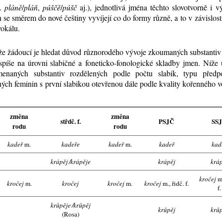
č.
plá­ně
/
pláň
,
pú­ščě
/
pú­šč
aj.), jed­not­li­vá jmé­na těch­to slo­vo­tvor­ně i
se smě­rem do no­vé češ­ti­ny vy­ví­je­jí co do for­my růz­ně, a to v zá­vis­los­t
o­ká­lu.
že žá­dou­cí je hle­dat dů­vod růz­no­ro­dé­ho vý­vo­je zkou­ma­ných sub­stan­tiv n
 spí­še na úrov­ni sla­bič­né a fo­ne­tic­ko-fo­no­lo­gic­ké sklad­by jmen. Ní­ž
­me­na­ných sub­stan­tiv roz­dě­le­ných pod­le po­čtu sla­bik, ty­pu před­po­
ých fe­mi­nin s prv­ní sla­bi­kou ote­vře­nou dá­le pod­le kva­li­ty ko­řen­né­ho vo
změna
změna
střdč. f.
PSJČ
SS
rodu
rodu
kadeř
m.
kadeře
kadeř
m.
kadeř
kad
krápěj
/
krápěje
krápěj
krá
kročej
m
kročej
m.
kročej
kročej
m.
kročej
m., řidč. f.
f.
krůpěje
/
krůpěj
krůpěj
krů
(Rosa)