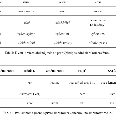
eň
usně
useň
useň
ň
vášeň
/
vášně
vášeň
vášeň
višeň; višně
višně
višně
/
višeň
(2 lexémy)
ň
výheň
/
výhně
výheň
i m.
výheň
i m.
l
úlehle
/
úlehl
úlehle
(zast.)
úlehle
(zast.)
Tab. 3: Dvou- a ví­ce­sla­bič­ná jmé­na s prv­ní/před­po­sled­ní sla­bi­kou za­vře­nou.
ěna rodu
střdč. f.
změna rodu
PSJČ
SSJ
rez
rez
m.
rez, rzi,
zř.
rze
,
i m.
rez
i-
kme
tvrz
/
tvrze
(Vel)
tvrz
tvrz
vrše
vrš
m.
vrš
vrš
Tab. 4: Dvou­sla­bič­ná jmé­na s prv­ní sla­bi­kou za­kon­če­nou na sla­bi­kot­vor­né
-r-
.