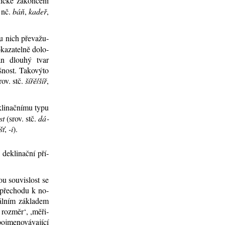
ic­ké za­kon­če­ní
 nč.
báň
,
ka­deř
,
 u nich pře­va­žu­
ka­za­tel­ně do­lo­
ván dlou­hý tvar
­nost. Ta­ko­vý­to
rov. stč.
ší­řě
/
šíř
,
i­nač­ní­mu ty­pu
st
(srov. stč.
dá­
šť
,
-i
).
de­kli­nač­ní pří­
u sou­vis­lost se
 pře­cho­du k no­
­ál­ním zá­kla­dem
 roz­měr‘, ,mě­ři­
o­jme­no­vá­va­jí­cí