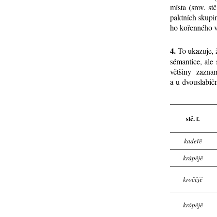
mís­ta (srov. st
pakt­ních sku­pin 
ho ko­řen­né­ho v
4.
To uka­zu­je, 
sé­man­ti­ce, ale
vět­ši­ny za­zna
a u dvou­sla­bič­n
stč. f.
kadeřě
krápějě
kročějě
krópějě