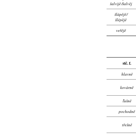
šalvijě
/
šalvěj
šlápějě
/
šlépějě
veřějě
stč. f.
hlavně
kovárně
ľušně
pochodně
třešně