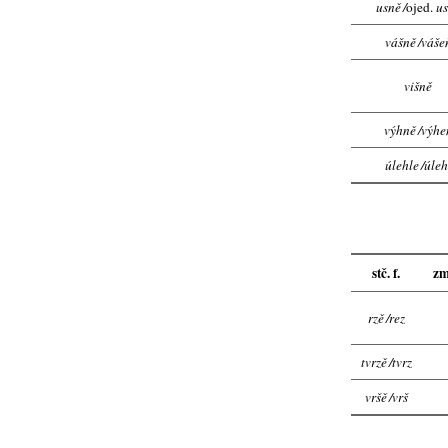
usně
/
ojed.
us
vášně
/
váše
višně
výhně
/
výhe
úlehle
/
úleh
stč. f.
zm
rzě
/
rez
tvrzě
/
tvrz
vršě
/
vrš