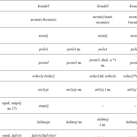
koudel
koudel
kou
nesnáz
/
zast.
nesn
nesnáz
/
nesnáze
nesnáze
†
nes
nístěj
nístěj
níst
peleš
peleš
m.
peleš
pel
postel
, dial. a *i
postel
postel
m.
post
m.
rohože
/
rohož
rohož
/
zř.
rohože
rohož
/
*
stežeje
stežeje
m.
stěžej
i m.
stěže
ojed.
stúpěj
stupěj
–
–
m. (?)
šalmaj
šalmaje
šalmaj
m.
šalma
i m.
ojed.
šalvěj
šalvěj
/
šalvěje
/