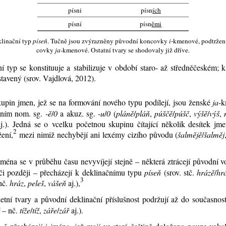
písni
písn
ích
písní
písn
ěmi
kli­nač­ní typ
pí­seň
. Tuč­ně jsou zvý­raz­ně­ny pů­vod­ní kon­cov­ky
i
-kme­no­vé,
pod­tr­že­
cov­ky
ja-
kme­no­vé. Ostat­ní tva­ry se sho­do­va­ly již dří­ve.
ní typ se kon­sti­tu­u­je a sta­bi­li­zu­je v ob­do­bí sta­ro- až střed­ně­čes­kém
sta­ve­ný (srov. Vajdlo­vá, 2012).
­pin jmen, jež se na for­mo­vá­ní no­vé­ho ty­pu po­dí­le­jí, jsou žen­ské
ja
-k
če­ním nom. sg.
-ě
/
0
a akuz. sg.
-u
/
0
(
plá­ně
/
pláň
,
pú­ščě
/
pú­šč
,
vý­šě
/
výš
,
.). Jed­ná se o vcel­ku po­čet­nou sku­pi­nu čí­ta­jí­cí ně­ko­lik de­sí­tek jme
2
že­ní,
me­zi ni­miž ne­chy­bě­jí ani lexémy ci­zí­ho pů­vo­du (
šal­mějě
/
šal­měj
jmé­na se v prů­bě­hu ča­su ne­vy­ví­je­jí stej­ně – ně­kte­rá ztrá­ce­jí pů­vod­ní v
či poz­dě­ji – pře­chá­ze­jí k de­kli­nač­ní­mu ty­pu
pí­seň
(srov. stč.
hrá­zě
/
hr
3
nč.
hráz
,
pe­leš
,
vá­šeň
aj.),
et­ní tva­ry a pů­vod­ní de­kli­nač­ní pří­sluš­nost po­dr­žu­jí až do sou­čas­nos
– nč.
tí­že
/
tíž
,
zá­ře
/
zář
aj.).