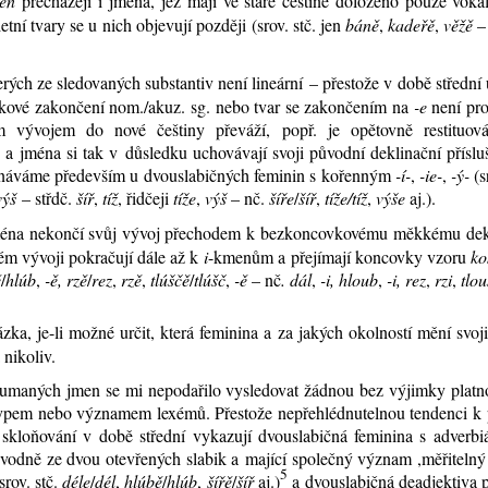
seň
pře­chá­ze­jí i jmé­na, jež ma­jí ve sta­ré češ­ti­ně do­lo­že­no pou­ze vo­ka­l
­ní tva­ry se u nich ob­je­vu­jí poz­dě­ji (srov. stč. jen
bá­ně
,
ka­de­řě
,
věžě
–
rých ze sle­do­va­ných sub­stan­tiv ne­ní li­ne­ár­ní – přes­to­že v do­bě střed­ní
­ko­vé za­kon­če­ní nom./akuz. sg. ne­bo tvar se za­kon­če­ním na
-e
ne­ní pro­
vý­vo­jem do no­vé češ­ti­ny pře­vá­ží, popř. je opě­tov­ně re­sti­tu­o­
 jmé­na si tak v dů­sled­ku ucho­vá­va­jí svo­ji pů­vod­ní de­kli­nač­ní pří­sluš
­ná­vá­me pře­de­vším u dvou­sla­bič­ných fe­mi­nin s ko­řen­ným
-í-
,
-ie-
,
-ý-
(s
výš
– střdč.
šíř
,
tíž
, řid­če­ji
tí­že
,
výš
– nč.
ší­ře
/
šíř
,
tí­že/tíž
,
vý­še
aj.).
é­na ne­kon­čí svůj vý­voj pře­cho­dem k bez­kon­cov­ko­vé­mu měk­ké­mu de­kl
ém vý­vo­ji po­kra­ču­jí dá­le až k
i
-kme­nům
a pře­jí­ma­jí kon­cov­ky vzo­ru
ko
ě
/
hl­úb
,
-ě,
rzě
/
rez
,
rzě
,
tl­ú­ščě
/
tl­ú­šč
,
-ě
– nč
. dál
,
-i,
hloub
,
-i,
rez
,
rzi
,
tlou
­ka, je-li mož­né ur­čit, kte­rá fe­mi­ni­na a za ja­kých okol­nos­tí mě­ní svo­ji 
ni­ko­liv.
­ma­ných jmen se mi ne­po­da­ři­lo vy­sle­do­vat žád­nou bez vý­jim­ky plat­no
ty­pem ne­bo vý­zna­mem lexé­mů. Přes­to­že ne­pře­hléd­nu­tel­nou ten­den­ci k
kloňová­ní v do­bě střed­ní vy­ka­zu­jí dvou­sla­bič­ná fe­mi­ni­na s ad­ver­bi
pů­vod­ně ze dvou ote­vře­ných sla­bik a ma­jí­cí spo­leč­ný vý­znam ,mě­ři­tel­ný
5
 (srov. stč.
déle
/
dél
,
hl­ú­bě
/
hl­úb
,
ší­řě
/
šíř
aj.)
a dvou­sla­bič­ná de­ad­jek­ti­va p