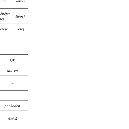
j
i m.
šalvěj
lépěje
/
šlépěj
pěj
eřeje
veřej
IJP
hlaveň
–
–
pochodeň
třešeň