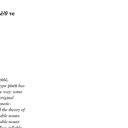
ve
-ě/0
púšč
,
 type
píseň
has
me way: some
original
onetic-
 the theory of
lable nouns
lable nouns
 Two-syllable