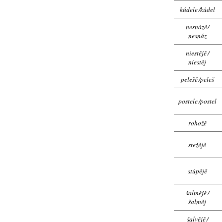
kúdele
/
kúdel
nesnázě
/
nesnáz
niestějě
/
niestěj
pelešě
/
peleš
postele
/
postel
rohožě
stežějě
stúpějě
šalmějě
/
šalměj
šalvějě
/