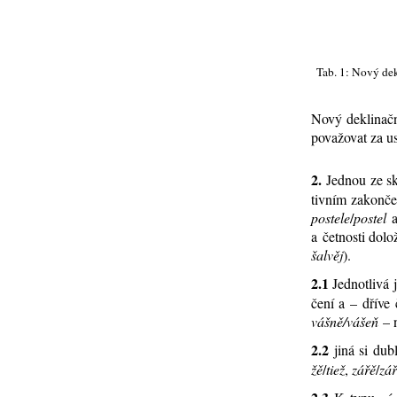
Tab. 1: No­vý de­
No­vý de­kli­nač­
po­va­žo­vat za u
2.
Jed­nou ze sku
tiv­ním za­kon­
po­ste­le
/
po­stel
aj
a čet­nos­ti do­lo­
šal­věj
).
2.1
Jed­not­li­vá 
če­ní a – dří­ve 
váš­ně/vá­šeň
– 
2.2
ji­ná si dubl
žě
/
tiež
,
zá­řě
/
zář