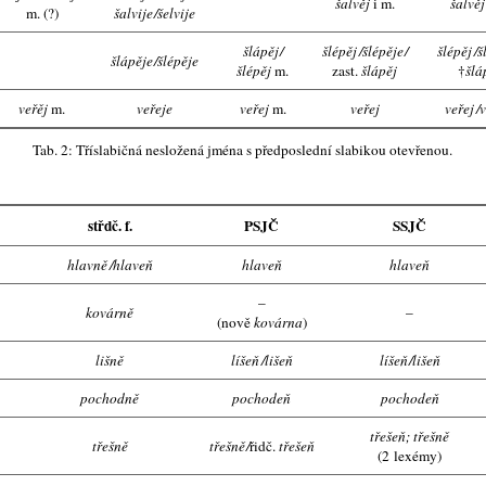
šalvěj
i m.
šalvě
m. (?)
šalvije
/
šelvije
šlápěj
/
šlépěj
/
šlépěje
/
šlépěj
/
š
šlápěje
/
šlépěje
šlépěj
m.
zast.
šlápěj
†
šlá
veřěj
m.
veřeje
veřej
m.
veřej
veřej
/
v
Tab. 2: Třísla­bič­ná ne­slo­že­ná jmé­na s před­po­sled­ní sla­bi­kou ote­vře­nou.
střdč. f.
PSJČ
SSJČ
hlavně
/
hlaveň
hlaveň
hlaveň
–
kovárně
–
(nově
kovárna
)
lišně
líšeň
/
lišeň
líšeň
/
lišeň
pochodně
pochodeň
pochodeň
třešeň; třešně
třešně
třešně
/
řidč.
třešeň
(2 lexémy)