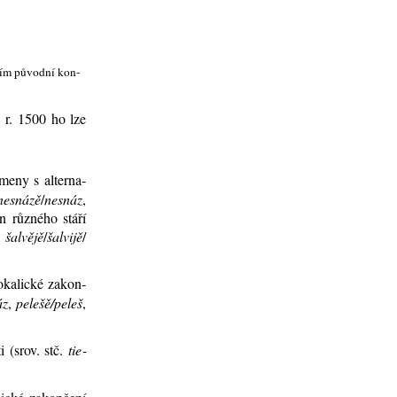
ním pů­vod­ní kon­
; k r. 1500 ho lze
me­ny
s al­ter­na­
ne­sná­zě
/
ne­snáz
,
n růz­né­ho stá­ří
,
šal­vějě
/
šal­vi­jě
/
o­ka­lic­ké za­kon­
áz
,
pe­lešě/pe­leš
,
­ti (srov. stč.
tie­