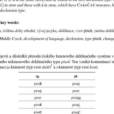
[i:]
in stem and those with
á
in stem, which have
C
+
á
+
C
+
ě
structure, 
 declension type.
/
key words:
a, čeština doby střední, vývoj jazyka, deklinace, vzor
píseň
, změna dekli
Middle Czech, development of language, declension, type
píseň
, change
e­vů a dů­sled­ků pře­ro­du čes­ké­ho kme­no­vé­ho de­kli­nač­ní­ho sys­té­mu 
ní­ho nekme­no­vé­ho de­kli­nač­ní­ho ty­pu
pí­seň
. Ten vzni­ká kon­ta­mi­na­cí 
1
na­cí
ja
-kme­no­vé
(typ-vzor
dušě
)
a
i
-kme­no­vé (typ-vzor
kost
).
sg.
pl.
ň
píse
písn
ě
písn
ě
písní
písni
písn
ím
ň
píse
písn
ě
i
písn
!
písn
ě
!