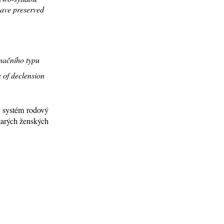
have preserved
načního typu
 of declension
v sys­tém ro­do­vý
sta­rých žen­ských