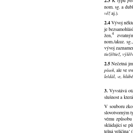
2.3
K ty­pu
pí­
nom. sg. a dublet
věž
aj.)
.
2.4
Vý­voj ně­kte­
je bez­sa­mohlás
4
žen,
zvrat­ným 
nom./akuz. sg., a
vý­voj za­zna­me
tie­žě
/
tiež
,
vý­šě
/
2.5
Ne­čet­ná jm
pí­seň
, ale ve sv
le
/
dál
,
-e,
hl­ú­b
3.
Vy­vstá­vá otáz
sluš­nost a kte­rá 
V sou­bo­ru zkou
slo­vo­tvor­ným 
vé­mu způ­so­bu s
sklá­da­jí­cí se 
tel­ná ve­li­či­na‘