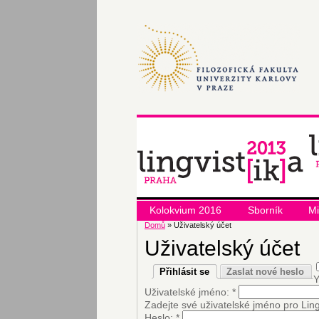
Kolokvium 2016
Sborník
Mi
Domů
» Uživatelský účet
Uživatelský účet
Přihlásit se
Zaslat nové heslo
Y
Uživatelské jméno:
*
Zadejte své uživatelské jméno pro Ling
Heslo:
*